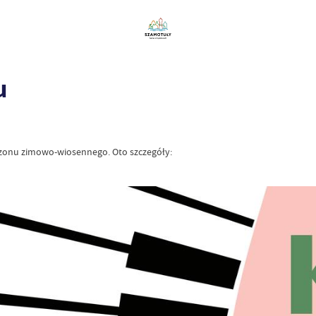
u
ezonu zimowo-wiosennego. Oto szczegóły: