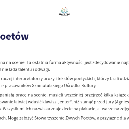
Poetów
 na scenie. Ta ostatnia forma aktywności jest zdecydowanie najtr
nie lada talentu i odwagi.
aczej interpretatorzy prozy i tekstów poetyckich, którzy brali ud
h - pracowników Szamotulskiego Ośrodka Kultury.
aniałą pracę na scenie, musieli wcześniej przejrzeć kilka książek,
wanie łatwiej wdusić klawisz „enter”, niż stanąć przed jury (Agnie
o. Wszystkim! Ich nazwiska znajdziecie na plakacie, a twarze na zdję
tach. Mogą założyć Stowarzyszenie Żywych Poetów, a przyjazne dla 