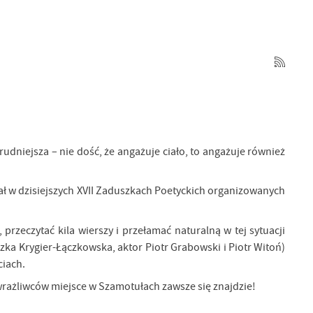
udniejsza – nie dość, że angażuje ciało, to angażuje również
ział w dzisiejszych XVII Zaduszkach Poetyckich organizowanych
 przeczytać kila wierszy i przełamać naturalną w tej sytuacji
szka Krygier-Łączkowska, aktor Piotr Grabowski i Piotr Witoń)
ciach.
wrażliwców miejsce w Szamotułach zawsze się znajdzie!