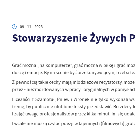
09 - 11 - 2023
Stowarzyszenie Żywych 
Grać można „na komputerze”, grać można w piłkę i grać można
duszę i emocje. By na scenie być przekonywującym, trzeba też 
Z pewnością takie cechy mają młodzieżowi recytatorzy, może r
przez - niezmordowanych w pracy i oryginalnych w pomysłac
Licealiści z Szamotuł, Pniew i Wronek nie tylko wykonali wsp
tremę, by publicznie ulubione teksty przedstawić. Bo zdecydo
i zająć uwagę profesjonalistów przez kilka minut. Im się udał
I wcale nie muszą czytać poezji w tajemnych (filmowych) gro